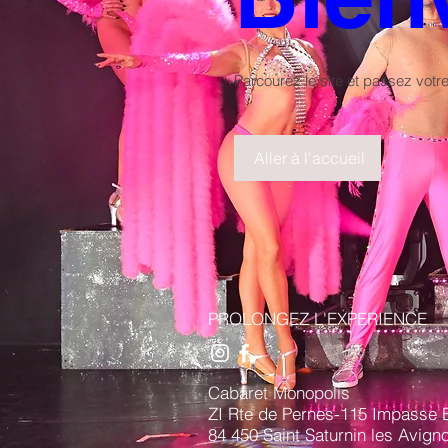
Parcourez le site et passez vo
Aller à l'accueil
PROLONGEZ L'EXPERIENCE
Cabaret Monopolis
ZI Rte de Pernes-115
Impasse 
84 450 Saint Saturnin les Avign