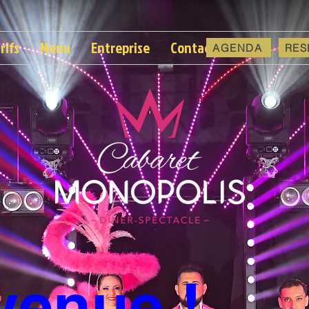
rifs
Menu
Entreprise
Contact
AGENDA
RES
venue !